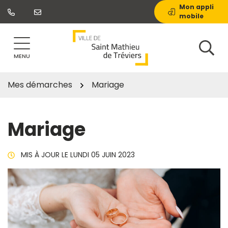
Gestion des traceurs
Aller
Mon appli
mobile
au
contenu
MENU
Mes démarches
Mariage
Mariage
MIS À JOUR LE
LUNDI 05 JUIN 2023