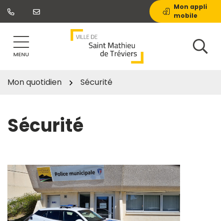
Gestion des traceurs
Aller
Mon appli
mobile
au
contenu
MENU
Mon quotidien
Sécurité
Sécurité