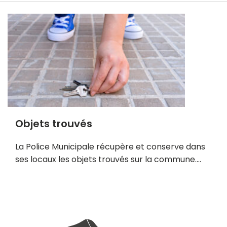
n
s
a
v
o
i
r
p
l
u
Objets trouvés
s
La Police Municipale récupère et conserve dans
ses locaux les objets trouvés sur la commune….
E
n
s