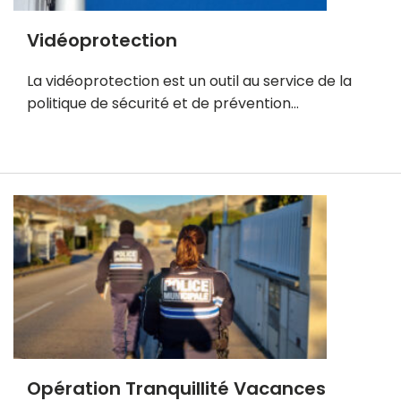
l
u
Vidéoprotection
s
La vidéoprotection est un outil au service de la
politique de sécurité et de prévention…
E
n
s
a
v
o
i
r
p
l
u
Opération Tranquillité Vacances