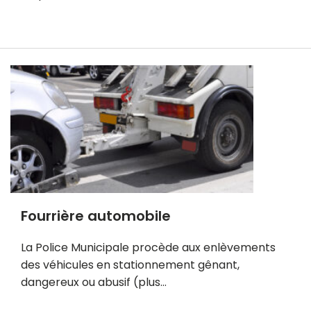
E
n
s
a
v
o
i
r
p
l
u
Fourrière automobile
s
La Police Municipale procède aux enlèvements
des véhicules en stationnement gênant,
dangereux ou abusif (plus…