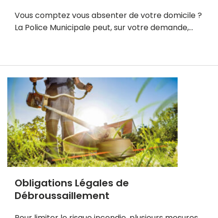
s
Vous comptez vous absenter de votre domicile ?
La Police Municipale peut, sur votre demande,…
E
n
s
a
v
o
i
r
p
l
u
Obligations Légales de
s
Débroussaillement
Pour limiter le risque incendie, plusieurs mesures