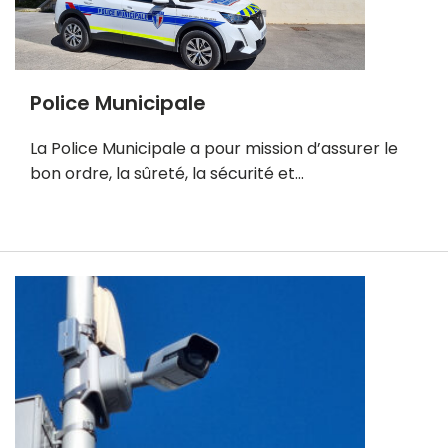
Police Municipale
La Police Municipale a pour mission d’assurer le
bon ordre, la sûreté, la sécurité et…
E
n
s
a
v
o
i
r
p