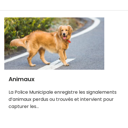
E
n
s
a
v
o
i
r
p
l
u
Animaux
s
La Police Municipale enregistre les signalements
d’animaux perdus ou trouvés et intervient pour
capturer les…
E