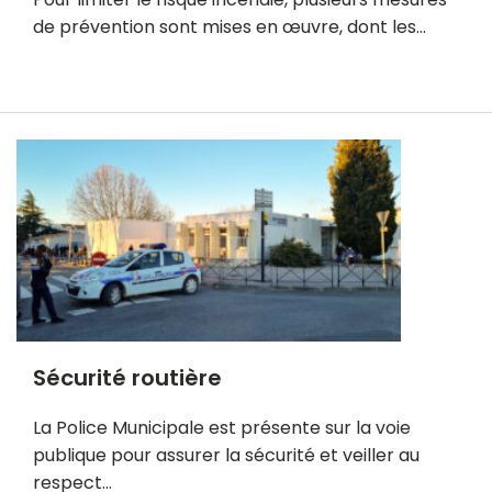
de prévention sont mises en œuvre, dont les…
E
n
s
a
v
o
i
r
p
l
u
Sécurité routière
s
La Police Municipale est présente sur la voie
publique pour assurer la sécurité et veiller au
respect…