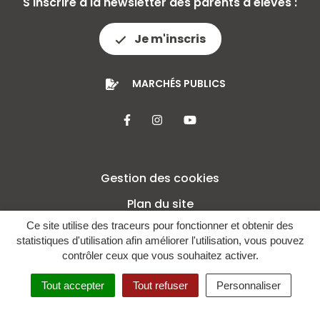
S'inscrire à la newsletter des parents d'élèves :
Je m'inscris
MARCHÉS PUBLICS
Lien vers le compte Facebook
Lien vers le compte Insta
Lien vers la chaîne 
Gestion des cookies
Plan du site
Ce site utilise des traceurs pour fonctionner et obtenir des
Mentions légales
statistiques d'utilisation afin améliorer l'utilisation, vous pouvez
Crédits
contrôler ceux que vous souhaitez activer.
Politique de confidentialité
Tout accepter
Tout refuser
Personnaliser
Accessibilité : non conforme