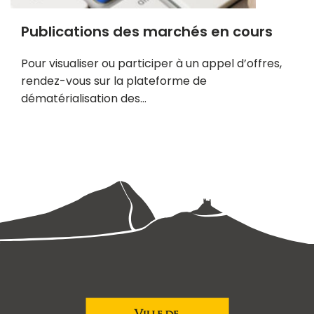
l
u
Publications des marchés en cours
s
Pour visualiser ou participer à un appel d’offres,
rendez-vous sur la plateforme de
dématérialisation des…
E
n
s
a
v
o
i
r
p
l