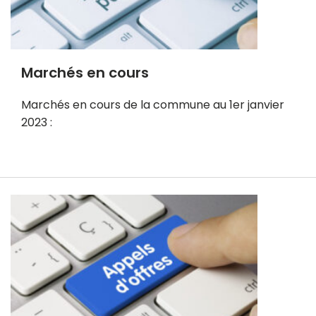
Marchés en cours
Marchés en cours de la commune au 1er janvier
2023 :
E
n
s
a
v
o
i
r
p