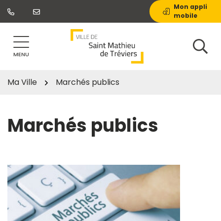
Gestion des traceurs
Aller
Mon appli
mobile
au
contenu
MENU
Ma Ville
Marchés publics
Marchés publics