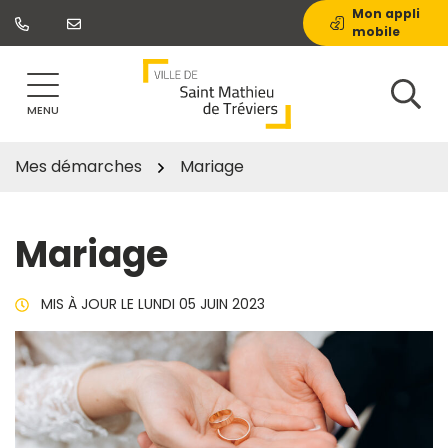
Gestion des traceurs
Aller
Mon appli
mobile
au
contenu
MENU
Mes démarches
Mariage
Mariage
MIS À JOUR LE
LUNDI 05 JUIN 2023