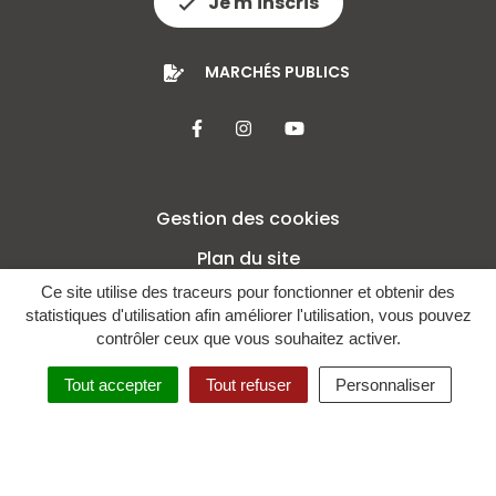
Je m'inscris
MARCHÉS PUBLICS
Lien vers le compte Facebook
Lien vers le compte Insta
Lien vers la chaîne 
Gestion des cookies
Plan du site
Ce site utilise des traceurs pour fonctionner et obtenir des
Mentions légales
statistiques d'utilisation afin améliorer l'utilisation, vous pouvez
Crédits
contrôler ceux que vous souhaitez activer.
Politique de confidentialité
Tout accepter
Tout refuser
Personnaliser
Accessibilité : non conforme