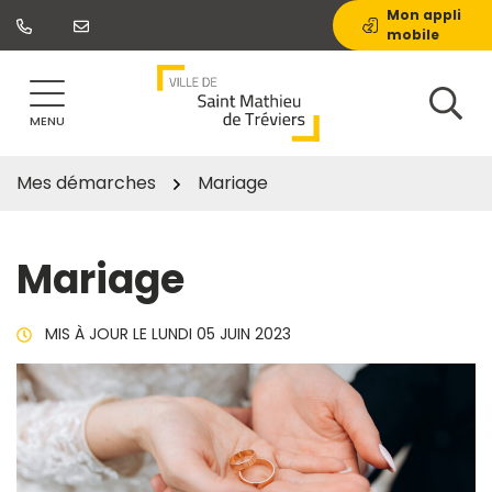
Gestion des traceurs
Aller
Mon appli
mobile
au
contenu
MENU
Mes démarches
Mariage
Mariage
MIS À JOUR LE
LUNDI 05 JUIN 2023