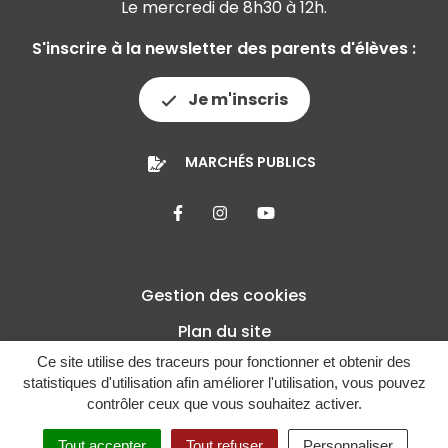
Le mercredi de 8h30 à 12h.
S'inscrire à la newsletter des parents d'élèves :
Je m'inscris
MARCHÉS PUBLICS
Lien vers le compte Facebook
Lien vers le compte Insta
Lien vers la chaîne 
Gestion des cookies
Plan du site
Ce site utilise des traceurs pour fonctionner et obtenir des
Mentions légales
statistiques d'utilisation afin améliorer l'utilisation, vous pouvez
Crédits
contrôler ceux que vous souhaitez activer.
Politique de confidentialité
Tout accepter
Tout refuser
Personnaliser