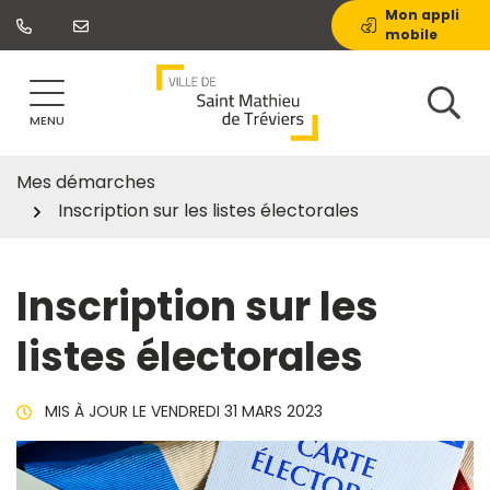
Gestion des traceurs
Aller
Mon appli
mobile
au
contenu
MENU
Mes démarches
Inscription sur les listes électorales
Inscription sur les
listes électorales
MIS À JOUR LE
VENDREDI 31 MARS 2023