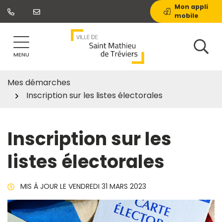
Gestion des traceurs
Aller
Mon appli
mobile
au
contenu
MENU
Mes démarches
Inscription sur les listes électorales
Inscription sur les
listes électorales
MIS À JOUR LE
VENDREDI 31 MARS 2023