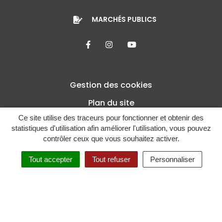
MARCHÉS PUBLICS
Lien vers le compte Facebook
Lien vers le compte Insta
Lien vers la chaîne 
Gestion des cookies
Plan du site
Ce site utilise des traceurs pour fonctionner et obtenir des
Mentions légales
statistiques d'utilisation afin améliorer l'utilisation, vous pouvez
Crédits
contrôler ceux que vous souhaitez activer.
Politique de confidentialité
Tout accepter
Tout refuser
Personnaliser
Accessibilité : non conforme