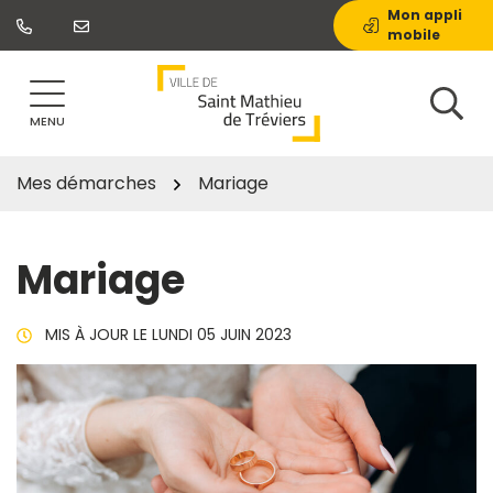
Gestion des traceurs
Aller
Mon appli
mobile
au
contenu
MENU
Mes démarches
Mariage
Mariage
MIS À JOUR LE
LUNDI 05 JUIN 2023