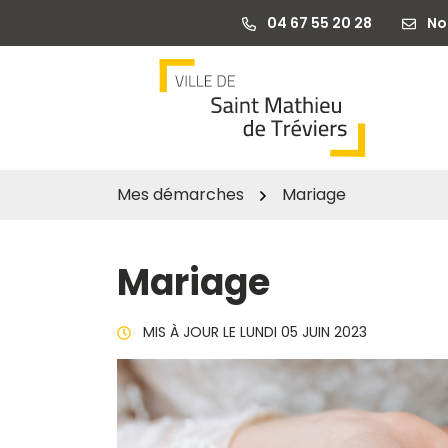
Gestion des traceurs
Aller
04 67 55 20 28
No
au
contenu
Mes démarches
Mariage
Mariage
MIS À JOUR LE
LUNDI 05 JUIN 2023