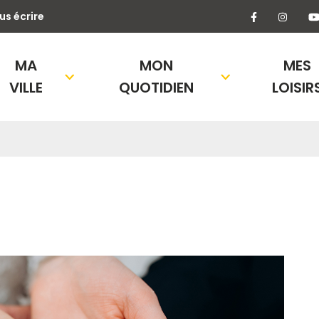
Lien vers l
Lien 
us écrire
MA
MON
MES
VILLE
QUOTIDIEN
LOISIR