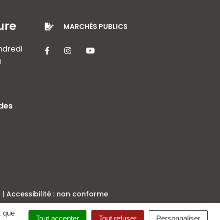
ure
MARCHÉS PUBLICS
endredi
Lien vers le compte Facebook
Lien vers le compte Instagram
Lien vers la chaîne Youtube
à
 des
Accessibilité : non conforme
x que
Tout accepter
Tout refuser
Personnaliser