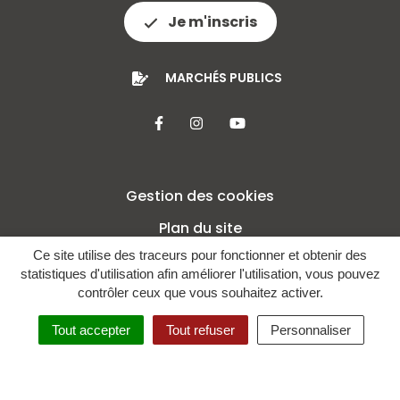
Je m'inscris
MARCHÉS PUBLICS
Lien vers le compte Facebook
Lien vers le compte Insta
Lien vers la chaîne 
Gestion des cookies
Plan du site
Ce site utilise des traceurs pour fonctionner et obtenir des
Mentions légales
statistiques d'utilisation afin améliorer l'utilisation, vous pouvez
Crédits
contrôler ceux que vous souhaitez activer.
Politique de confidentialité
Tout accepter
Tout refuser
Personnaliser
Accessibilité : non conforme