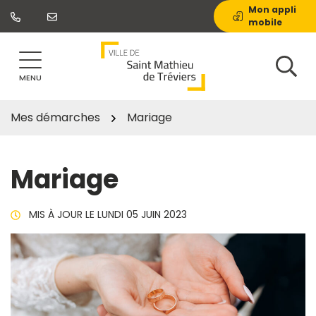
Gestion des traceurs
Aller
Mon appli
mobile
au
contenu
MENU
Mes démarches
Mariage
Mariage
MIS À JOUR LE
LUNDI 05 JUIN 2023