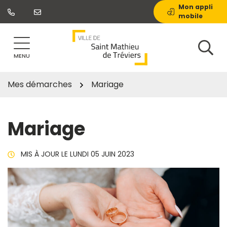
Gestion des traceurs
Aller
Mon appli
mobile
au
contenu
MENU
Mes démarches
Mariage
Mariage
MIS À JOUR LE
LUNDI 05 JUIN 2023