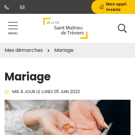
Gestion des traceurs
Aller
Mon appli
mobile
au
contenu
MENU
Mes démarches
Mariage
Mariage
MIS À JOUR LE
LUNDI 05 JUIN 2023