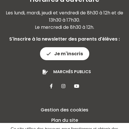
Les lundi, mardi, jeudi et vendredi de 8h30 à 12h et de
13h30 à 17h30.
Le mercredi de 8h30 à 12h.
S'inscrire à la newsletter des parents d'élèves :
Je m'inscris
MARCHÉS PUBLICS
Lien vers le compte Facebook
Lien vers le compte Insta
Lien vers la chaîne 
Gestion des cookies
Plan du site
Ce site utilise des traceurs pour fonctionner et obtenir des