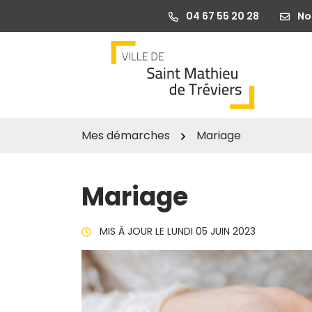
Gestion des traceurs
Aller
04 67 55 20 28
No
au
contenu
Mes démarches
Mariage
Mariage
MIS À JOUR LE
LUNDI 05 JUIN 2023