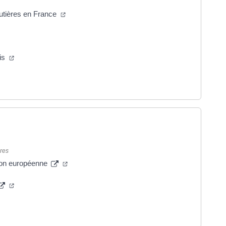
routières en France
is
ères
nion européenne