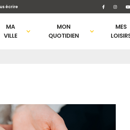
Lien vers l
Lien 
us écrire
MA
MON
MES
VILLE
QUOTIDIEN
LOISIR