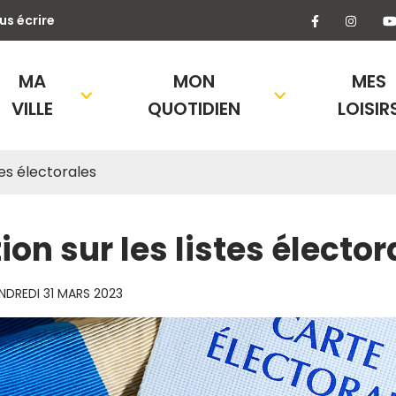
Lien vers l
Lien 
us écrire
MA
MON
MES
VILLE
QUOTIDIEN
LOISIR
stes électorales
ion sur les listes élector
NDREDI 31 MARS 2023