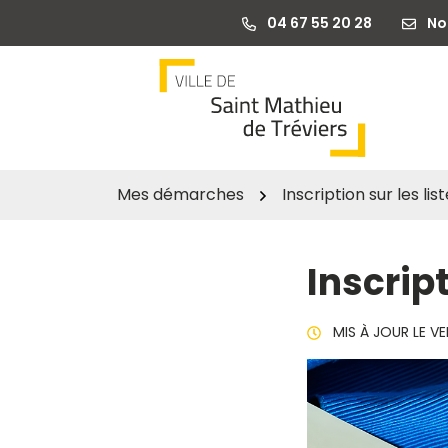
Gestion des traceurs
Aller
04 67 55 20 28
No
au
contenu
Mes démarches
Inscription sur les li
Inscript
MIS À JOUR LE
VE