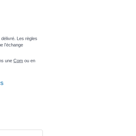
 délivré. Les règles
que l’échange
ans une
Com
ou en
ys