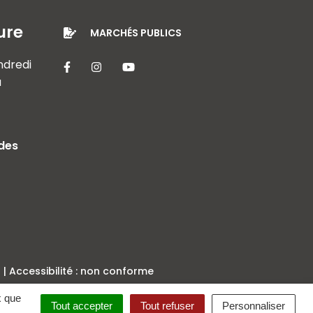
ure
MARCHÉS PUBLICS
endredi
Lien vers le compte Facebook
Lien vers le compte Instagram
Lien vers la chaîne Youtube
à
 des
Accessibilité : non conforme
x que
Tout accepter
Tout refuser
Personnaliser