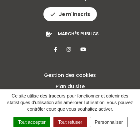
Je m'inscris
MARCHÉS PUBLICS
Lien vers le compte Facebook
Lien vers le compte Insta
Lien vers la chaîne 
Gestion des cookies
Plan du site
Ce site utilise des traceurs pour fonctionner et obtenir des
Mentions légales
statistiques d'utilisation afin améliorer l'utilisation, vous pouvez
Crédits
contrôler ceux que vous souhaitez activer.
Politique de confidentialité
Tout accepter
Tout refuser
Personnaliser
Accessibilité : non conforme