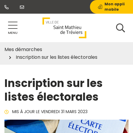
Gestion des traceurs
Aller
Mon appli
mobile
au
contenu
MENU
Mes démarches
Inscription sur les listes électorales
Inscription sur les
listes électorales
MIS À JOUR LE
VENDREDI 31 MARS 2023