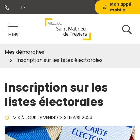
Gestion des traceurs
Aller
Mon appli
mobile
au
contenu
MENU
Mes démarches
Inscription sur les listes électorales
Inscription sur les
listes électorales
MIS À JOUR LE
VENDREDI 31 MARS 2023