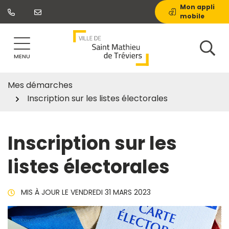
Gestion des traceurs
Aller
Mon appli
mobile
au
contenu
MENU
Mes démarches
Inscription sur les listes électorales
Inscription sur les
listes électorales
MIS À JOUR LE
VENDREDI 31 MARS 2023