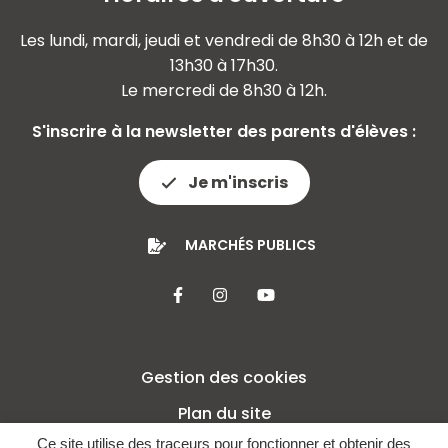
Les lundi, mardi, jeudi et vendredi de 8h30 à 12h et de
13h30 à 17h30.
Le mercredi de 8h30 à 12h.
S'inscrire à la newsletter des parents d'élèves :
Je m'inscris
MARCHÉS PUBLICS
Lien vers le compte Facebook
Lien vers le compte Insta
Lien vers la chaîne 
Gestion des cookies
Plan du site
Ce site utilise des traceurs pour fonctionner et obtenir des