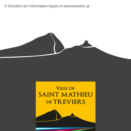
©
Direction de l’information légale et administrative