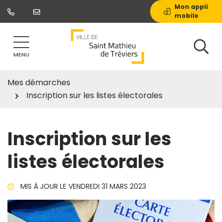
Gestion des traceurs
Aller
Mon appli
mobile
au
contenu
MENU
Mes démarches
Inscription sur les listes électorales
Inscription sur les
listes électorales
MIS À JOUR LE
VENDREDI 31 MARS 2023