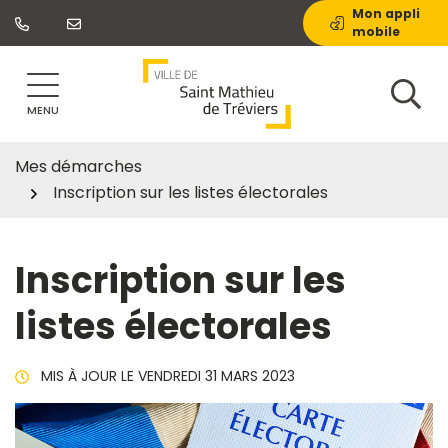
Gestion des traceurs
Aller
Mon appli
mobile
au
contenu
MENU
Mes démarches
Inscription sur les listes électorales
Inscription sur les
listes électorales
MIS À JOUR LE
VENDREDI 31 MARS 2023