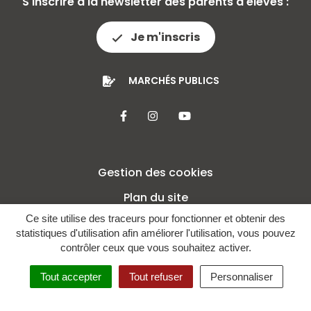
S'inscrire à la newsletter des parents d'élèves :
Je m'inscris
MARCHÉS PUBLICS
Lien vers le compte Facebook
Lien vers le compte Insta
Lien vers la chaîne 
Gestion des cookies
Plan du site
Ce site utilise des traceurs pour fonctionner et obtenir des
Mentions légales
statistiques d'utilisation afin améliorer l'utilisation, vous pouvez
Crédits
contrôler ceux que vous souhaitez activer.
Politique de confidentialité
Tout accepter
Tout refuser
Personnaliser
Accessibilité : non conforme