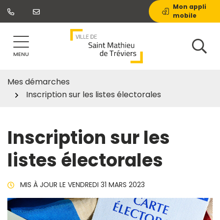
Gestion des traceurs
Aller
Mon appli
mobile
au
contenu
MENU
Mes démarches
Inscription sur les listes électorales
Inscription sur les
listes électorales
MIS À JOUR LE
VENDREDI 31 MARS 2023