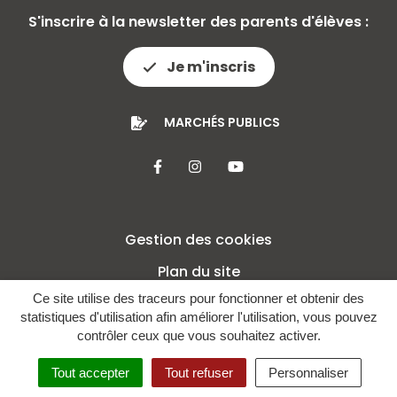
S'inscrire à la newsletter des parents d'élèves :
Je m'inscris
MARCHÉS PUBLICS
Lien vers le compte Facebook
Lien vers le compte Insta
Lien vers la chaîne 
Gestion des cookies
Plan du site
Ce site utilise des traceurs pour fonctionner et obtenir des
Mentions légales
statistiques d'utilisation afin améliorer l'utilisation, vous pouvez
Crédits
contrôler ceux que vous souhaitez activer.
Politique de confidentialité
Tout accepter
Tout refuser
Personnaliser