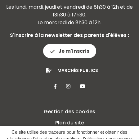
Les lundi, mardi, jeudi et vendredi de 8h30 à 12h et de
13h30 à 17h30.
Le mercredi de 8h30 à 12h.
S'inscrire à la newsletter des parents d'élèves :
Je m'inscris
MARCHÉS PUBLICS
Lien vers le compte Facebook
Lien vers le compte Insta
Lien vers la chaîne 
Gestion des cookies
Plan du site
Ce site utilise des traceurs pour fonctionner et obtenir des
Mentions légales
statistiques d'utilisation afin améliorer l'utilisation, vous pouvez