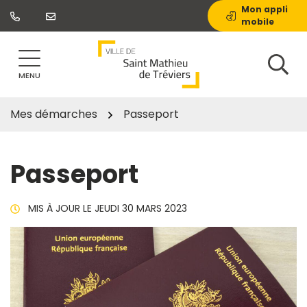
Gestion des traceurs
Aller
Mon appli
mobile
au
contenu
MENU
Mes démarches
Passeport
Passeport
MIS À JOUR LE
JEUDI 30 MARS 2023