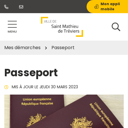
Gestion des traceurs
Aller
Mon appli
mobile
au
contenu
MENU
Mes démarches
Passeport
Passeport
MIS À JOUR LE
JEUDI 30 MARS 2023