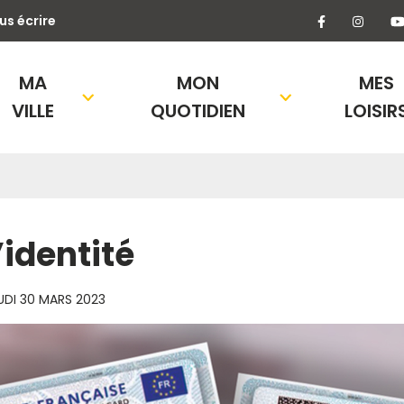
Lien vers l
Lien 
us écrire
MA
MON
MES
VILLE
QUOTIDIEN
LOISIR
’identité
UDI 30 MARS 2023