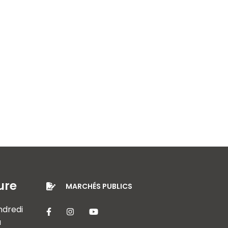
ure
MARCHÉS PUBLICS
endredi
Lien vers le compte Facebook
Lien vers le compte Instagram
Lien vers la chaîne Youtube
à