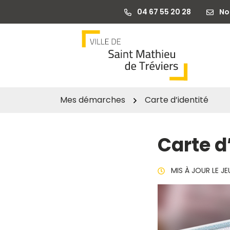
Gestion des traceurs
Aller
04 67 55 20 28
No
au
contenu
Mes démarches
Carte d’identité
Carte d
MIS À JOUR LE
JE