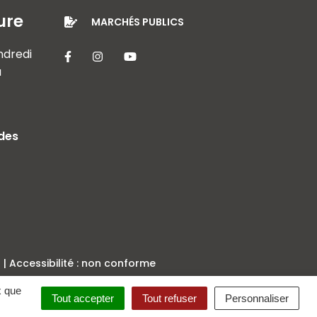
ure
MARCHÉS PUBLICS
endredi
Lien vers le compte Facebook
Lien vers le compte Instagram
Lien vers la chaîne Youtube
à
 des
Accessibilité : non conforme
x que
Tout accepter
Tout refuser
Personnaliser