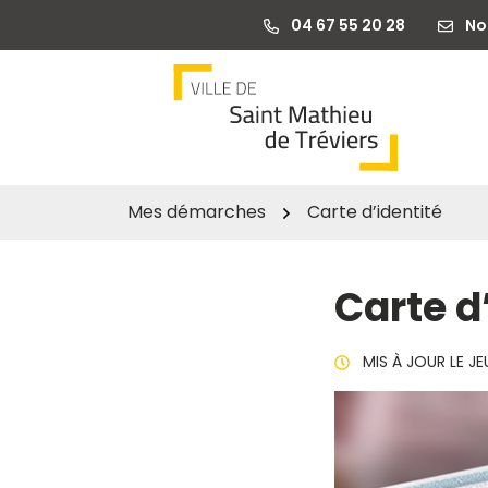
Gestion des traceurs
Aller
04 67 55 20 28
No
au
contenu
Mes démarches
Carte d’identité
Carte d
MIS À JOUR LE
JE