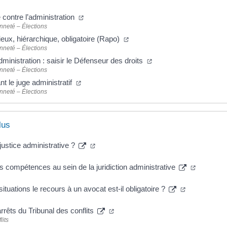
e contre l’administration
nneté – Élections
eux, hiérarchique, obligatoire (Rapo)
nneté – Élections
administration : saisir le Défenseur des droits
nneté – Élections
t le juge administratif
nneté – Élections
lus
justice administrative ?
s compétences au sein de la juridiction administrative
ituations le recours à un avocat est-il obligatoire ?
rrêts du Tribunal des conflits
lits