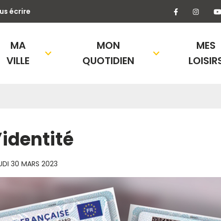
Lien vers l
Lien 
us écrire
MA
MON
MES
VILLE
QUOTIDIEN
LOISIR
’identité
UDI 30 MARS 2023