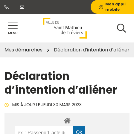
Gestion des traceurs
Aller
Mon appli
mobile
au
contenu
MENU
Mes démarches
Déclaration d’intention d’aliéner
Déclaration
d’intention d’aliéner
MIS À JOUR LE
JEUDI 30 MARS 2023