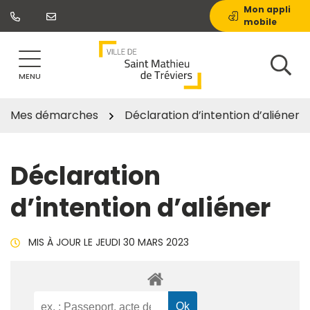
Gestion des traceurs
Aller
Mon appli
mobile
au
contenu
MENU
Mes démarches
Déclaration d’intention d’aliéner
Déclaration
d’intention d’aliéner
MIS À JOUR LE
JEUDI 30 MARS 2023