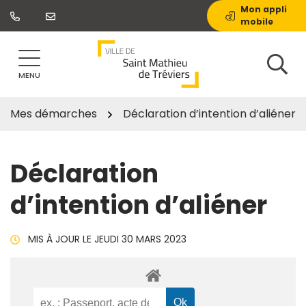
Gestion des traceurs
Aller
Mon appli
mobile
au
contenu
MENU
Mes démarches
Déclaration d’intention d’aliéner
Déclaration
d’intention d’aliéner
MIS À JOUR LE
JEUDI 30 MARS 2023