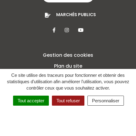
MARCHÉS PUBLICS
Lien vers le compte Facebook
Lien vers le compte Insta
Lien vers la chaîne 
Gestion des cookies
Plan du site
Ce site utilise des traceurs pour fonctionner et obtenir des
Mentions légales
statistiques d'utilisation afin améliorer l'utilisation, vous pouvez
Crédits
contrôler ceux que vous souhaitez activer.
Politique de confidentialité
Tout accepter
Tout refuser
Personnaliser
Accessibilité : non conforme