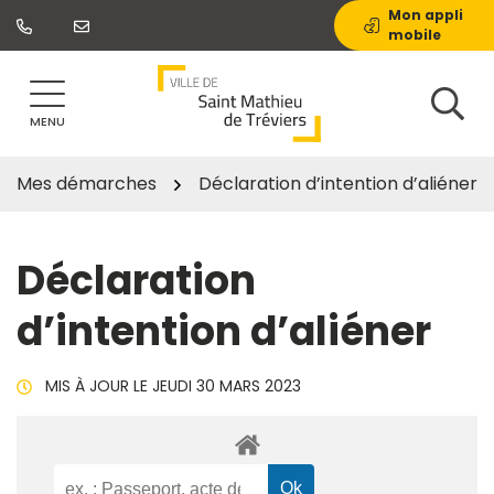
Gestion des traceurs
Aller
Mon appli
mobile
au
contenu
MENU
Mes démarches
Déclaration d’intention d’aliéner
Déclaration
d’intention d’aliéner
MIS À JOUR LE
JEUDI 30 MARS 2023