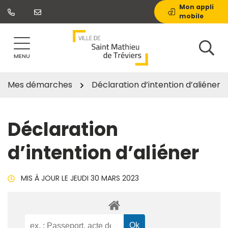
Gestion des traceurs
Aller
Mon appli
mobile
au
contenu
MENU
Mes démarches
Déclaration d’intention d’aliéner
Déclaration
d’intention d’aliéner
MIS À JOUR LE
JEUDI 30 MARS 2023