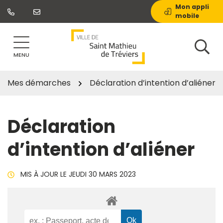
Gestion des traceurs
Aller
Mon appli
mobile
au
contenu
MENU
Mes démarches
Déclaration d’intention d’aliéner
Déclaration
d’intention d’aliéner
MIS À JOUR LE
JEUDI 30 MARS 2023