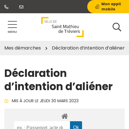
Gestion des traceurs
Aller
Mon appli
mobile
au
contenu
MENU
Mes démarches
Déclaration d’intention d’aliéner
Déclaration
d’intention d’aliéner
MIS À JOUR LE
JEUDI 30 MARS 2023