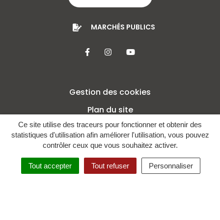
MARCHÉS PUBLICS
Lien vers le compte Facebook
Lien vers le compte Insta
Lien vers la chaîne 
Gestion des cookies
Plan du site
Ce site utilise des traceurs pour fonctionner et obtenir des
Mentions légales
statistiques d'utilisation afin améliorer l'utilisation, vous pouvez
Crédits
contrôler ceux que vous souhaitez activer.
Politique de confidentialité
Tout accepter
Tout refuser
Personnaliser
Accessibilité : non conforme