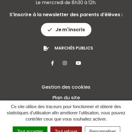
Le mercredi de 8h30 à 12h.
S'inscrire à la newsletter des parents d'élèves :
Je m'inscris
MARCHÉS PUBLICS
Lien vers le compte Facebook
Lien vers le compte Insta
Lien vers la chaîne 
Gestion des cookies
Plan du site
Ce site utilise des traceurs pour fonctionner et obtenir des
Mentions légales
statistiques d'utilisation afin améliorer l'utilisation, vous pouvez
Crédits
contrôler ceux que vous souhaitez activer.
Politique de confidentialité
Tout accepter
Tout refuser
Personnaliser