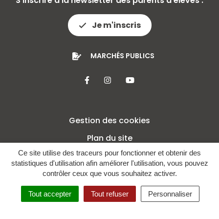
S'inscrire à la newsletter des parents d'élèves :
Je m'inscris
MARCHÉS PUBLICS
Lien vers le compte Facebook
Lien vers le compte Insta
Lien vers la chaîne 
Gestion des cookies
Plan du site
Ce site utilise des traceurs pour fonctionner et obtenir des
Mentions légales
statistiques d'utilisation afin améliorer l'utilisation, vous pouvez
Crédits
contrôler ceux que vous souhaitez activer.
Politique de confidentialité
Tout accepter
Tout refuser
Personnaliser
Accessibilité : non conforme