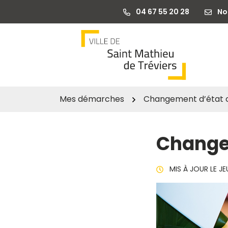
Gestion des traceurs
Aller
04 67 55 20 28
No
au
contenu
Mes démarches
Changement d’état ci
Changem
MIS À JOUR LE
JE