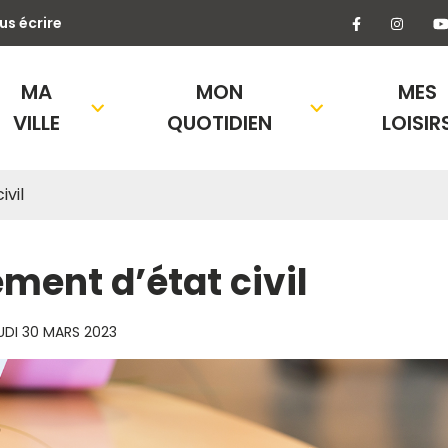
Lien vers l
Lien 
us écrire
MA
MON
MES
VILLE
QUOTIDIEN
LOISIR
vil
ent d’état civil
UDI 30 MARS 2023