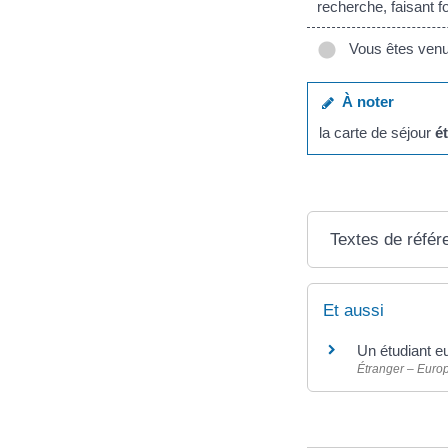
recherche, faisant 
Vous êtes venu 
À noter
la carte de séjour
é
Textes de référ
Et aussi
Un étudiant eu
Étranger – Euro