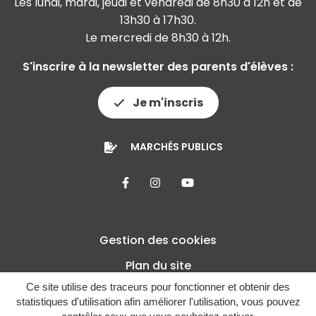
Les lundi, mardi, jeudi et vendredi de 8h30 à 12h et de
13h30 à 17h30.
Le mercredi de 8h30 à 12h.
S'inscrire à la newsletter des parents d'élèves :
Je m'inscris
MARCHÉS PUBLICS
Lien vers le compte Facebook
Lien vers le compte Insta
Lien vers la chaîne 
Gestion des cookies
Plan du site
Ce site utilise des traceurs pour fonctionner et obtenir des
Mentions légales
statistiques d'utilisation afin améliorer l'utilisation, vous pouvez