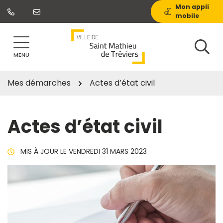
Gestion des traceurs
Aller
Mon appli
mobile
au
contenu
MENU
Mes démarches
Actes d’état civil
Actes d’état civil
MIS À JOUR LE
VENDREDI 31 MARS 2023