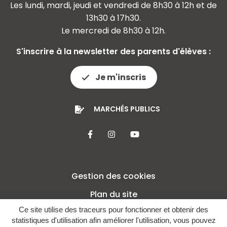
Les lundi, mardi, jeudi et vendredi de 8h30 à 12h et de
13h30 à 17h30.
Le mercredi de 8h30 à 12h.
S'inscrire à la newsletter des parents d'élèves :
Je m'inscris
MARCHÉS PUBLICS
Lien vers le compte Facebook
Lien vers le compte Insta
Lien vers la chaîne 
Gestion des cookies
Plan du site
Ce site utilise des traceurs pour fonctionner et obtenir des
Mentions légales
statistiques d'utilisation afin améliorer l'utilisation, vous pouvez