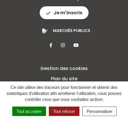
Je m'inscris
MARCHÉS PUBLICS
Lien vers le compte Facebook
Lien vers le compte Insta
Lien vers la chaîne 
Gestion des cookies
Plan du site
Ce site utilise des traceurs pour fonctionner et obtenir des
Mentions légales
statistiques d'utilisation afin améliorer l'utilisation, vous pouvez
Crédits
contrôler ceux que vous souhaitez activer.
Politique de confidentialité
Tout accepter
Tout refuser
Personnaliser
Accessibilité : non conforme