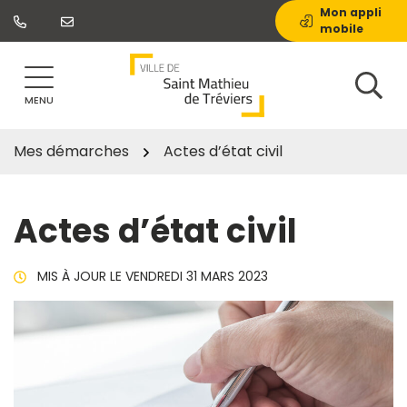
Gestion des traceurs
Aller
Mon appli
mobile
au
contenu
MENU
Mes démarches
Actes d’état civil
Actes d’état civil
MIS À JOUR LE
VENDREDI 31 MARS 2023