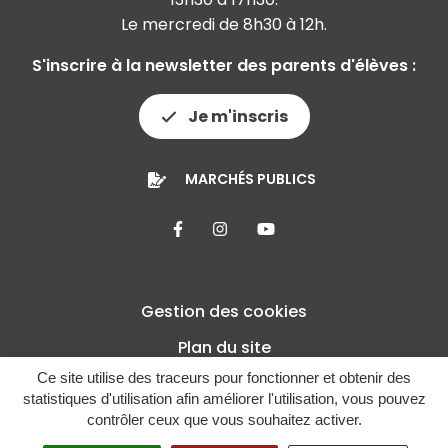
Le mercredi de 8h30 à 12h.
S'inscrire à la newsletter des parents d'élèves :
Je m'inscris
MARCHÉS PUBLICS
Lien vers le compte Facebook
Lien vers le compte Insta
Lien vers la chaîne 
Gestion des cookies
Plan du site
Ce site utilise des traceurs pour fonctionner et obtenir des
Mentions légales
statistiques d'utilisation afin améliorer l'utilisation, vous pouvez
Crédits
contrôler ceux que vous souhaitez activer.