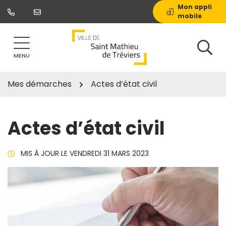
Gestion des traceurs
Aller
Mon appli
mobile
au
contenu
MENU
Mes démarches
Actes d’état civil
Actes d’état civil
MIS À JOUR LE
VENDREDI 31 MARS 2023