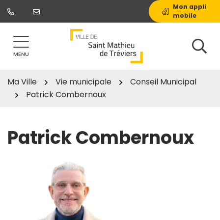
Gestion des traceurs
Aller
Mon appli
mobile
au
contenu
MENU
Ma Ville
Vie municipale
Conseil Municipal
Patrick Combernoux
Patrick Combernoux