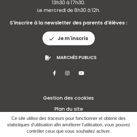
13h30 à 17h30.
Le mercredi de 8h30 à 12h.
S'inscrire à la newsletter des parents d'élèves :
Je m'inscris
MARCHÉS PUBLICS
Lien vers le compte Facebook
Lien vers le compte Insta
Lien vers la chaîne 
Gestion des cookies
Plan du site
Ce site utilise des traceurs pour fonctionner et obtenir des
Mentions légales
statistiques d'utilisation afin améliorer l'utilisation, vous pouvez
Crédits
contrôler ceux que vous souhaitez activer.