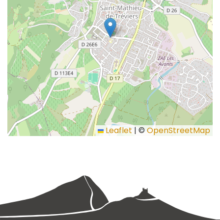
Leaflet
|
©
OpenStreetMap