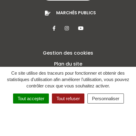
MARCHÉS PUBLICS
Lien vers le compte Facebook
Lien vers le compte Insta
Lien vers la chaîne 
Gestion des cookies
Plan du site
Ce site utilise des traceurs pour fonctionner et obtenir des
Mentions légales
statistiques d'utilisation afin améliorer l'utilisation, vous pouvez
Crédits
contrôler ceux que vous souhaitez activer.
Politique de confidentialité
Tout accepter
Tout refuser
Personnaliser
Accessibilité : non conforme