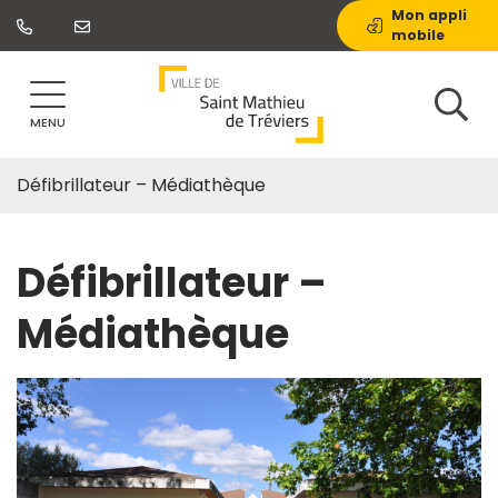
Gestion des traceurs
Aller
Mon appli
mobile
au
contenu
MENU
Défibrillateur – Médiathèque
Défibrillateur –
Médiathèque