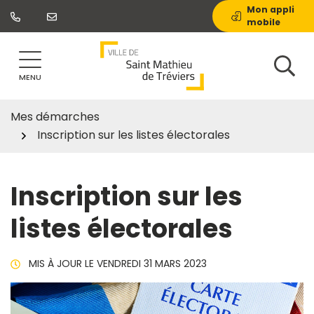
Gestion des traceurs
Aller
Mon appli
mobile
au
contenu
MENU
Mes démarches
Inscription sur les listes électorales
Inscription sur les
listes électorales
MIS À JOUR LE
VENDREDI 31 MARS 2023