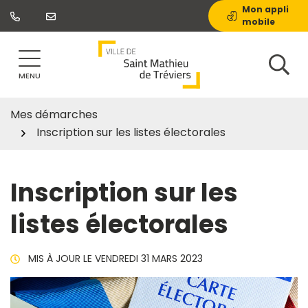
Gestion des traceurs
Aller
Mon appli
mobile
au
contenu
MENU
Mes démarches
Inscription sur les listes électorales
Inscription sur les
listes électorales
MIS À JOUR LE
VENDREDI 31 MARS 2023