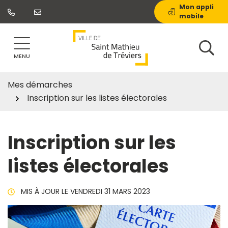
Gestion des traceurs
Aller
Mon appli
mobile
au
contenu
MENU
Mes démarches
Inscription sur les listes électorales
Inscription sur les
listes électorales
MIS À JOUR LE
VENDREDI 31 MARS 2023