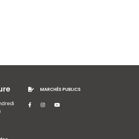
ure
MARCHÉS PUBLICS
endredi
Lien vers le compte Facebook
Lien vers le compte Instagram
Lien vers la chaîne Youtube
à