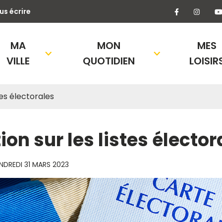
Lien vers l
Lien 
us écrire
MA
MON
MES
VILLE
QUOTIDIEN
LOISIR
stes électorales
ion sur les listes élector
NDREDI 31 MARS 2023