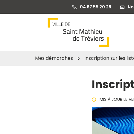
Gestion des traceurs
Aller
04 67 55 20 28
No
au
contenu
Mes démarches
Inscription sur les li
Inscript
MIS À JOUR LE
VE