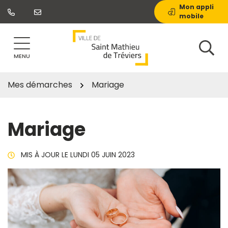
Gestion des traceurs
Aller
Mon appli
mobile
au
contenu
MENU
Mes démarches
Mariage
Mariage
MIS À JOUR LE
LUNDI 05 JUIN 2023