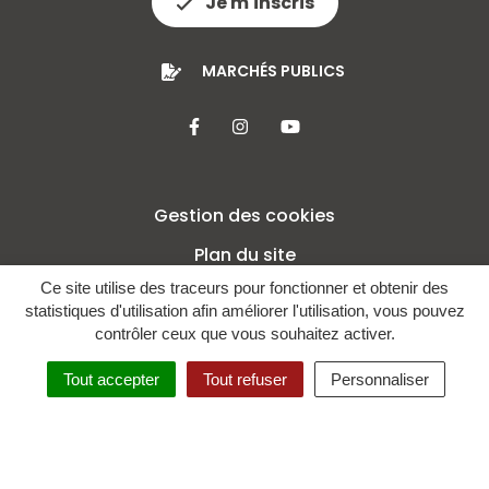
Je m'inscris
MARCHÉS PUBLICS
Lien vers le compte Facebook
Lien vers le compte Insta
Lien vers la chaîne 
Gestion des cookies
Plan du site
Ce site utilise des traceurs pour fonctionner et obtenir des
Mentions légales
statistiques d'utilisation afin améliorer l'utilisation, vous pouvez
Crédits
contrôler ceux que vous souhaitez activer.
Politique de confidentialité
Tout accepter
Tout refuser
Personnaliser
Accessibilité : non conforme