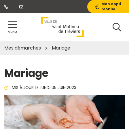
Gestion des traceurs
Aller
Mon appli
mobile
au
contenu
MENU
Mes démarches
Mariage
Mariage
MIS À JOUR LE
LUNDI 05 JUIN 2023