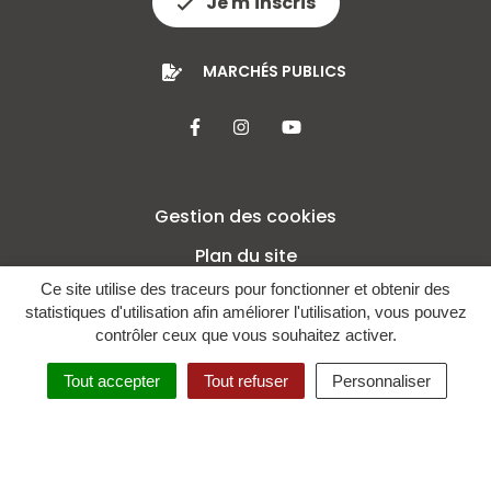
Je m'inscris
MARCHÉS PUBLICS
Lien vers le compte Facebook
Lien vers le compte Insta
Lien vers la chaîne 
Gestion des cookies
Plan du site
Ce site utilise des traceurs pour fonctionner et obtenir des
Mentions légales
statistiques d'utilisation afin améliorer l'utilisation, vous pouvez
Crédits
contrôler ceux que vous souhaitez activer.
Politique de confidentialité
Tout accepter
Tout refuser
Personnaliser
Accessibilité : non conforme