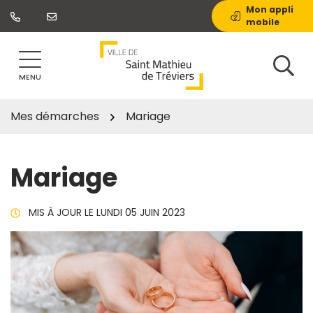
Gestion des traceurs
Aller
Mon appli
mobile
au
contenu
MENU
Mes démarches
Mariage
Mariage
MIS À JOUR LE
LUNDI 05 JUIN 2023