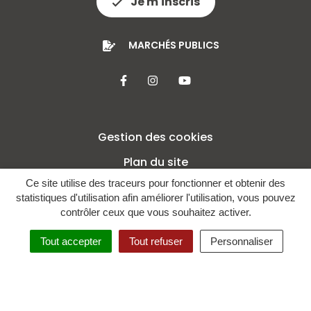
Je m'inscris
MARCHÉS PUBLICS
Lien vers le compte Facebook
Lien vers le compte Insta
Lien vers la chaîne 
Gestion des cookies
Plan du site
Ce site utilise des traceurs pour fonctionner et obtenir des
Mentions légales
statistiques d'utilisation afin améliorer l'utilisation, vous pouvez
Crédits
contrôler ceux que vous souhaitez activer.
Politique de confidentialité
Tout accepter
Tout refuser
Personnaliser
Accessibilité : non conforme