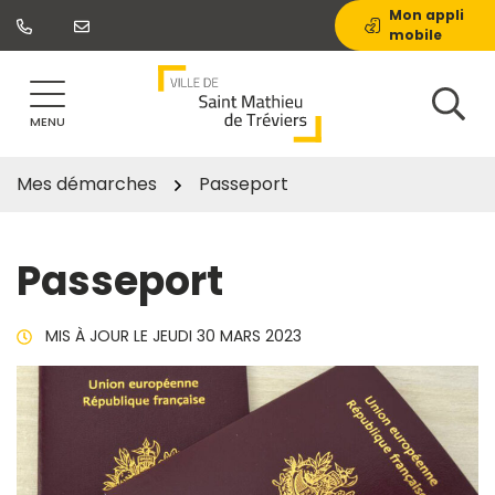
Gestion des traceurs
Aller
Mon appli
mobile
au
contenu
MENU
Mes démarches
Passeport
Passeport
MIS À JOUR LE
JEUDI 30 MARS 2023