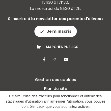
13h30 à 17h30.
Le mercredi de 8h30 à 12h.
S'inscrire à la newsletter des parents d'élèves :
Je m'inscris
MARCHÉS PUBLICS
Lien vers le compte Facebook
Lien vers le compte Insta
Lien vers la chaîne 
Gestion des cookies
Plan du site
Ce site utilise des traceurs pour fonctionner et obtenir des
Mentions légales
statistiques d'utilisation afin améliorer l'utilisation, vous pouvez
Crédits
contrôler ceux que vous souhaitez activer.