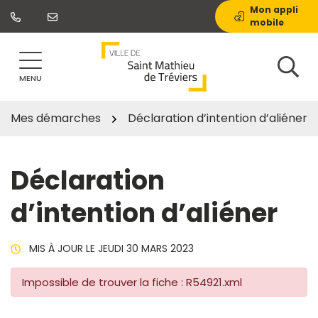
Gestion des traceurs
Aller
Mon appli
mobile
au
contenu
MENU
Mes démarches
Déclaration d’intention d’aliéner
Déclaration
d’intention d’aliéner
MIS À JOUR LE
JEUDI 30 MARS 2023
Impossible de trouver la fiche : R54921.xml